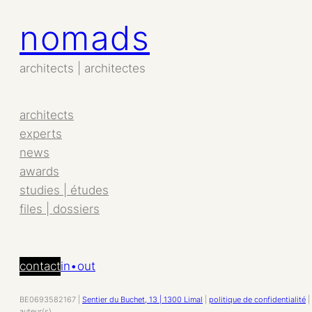
nomads
Aller
au
contenu
architects | architectes
architects
experts
news
awards
studies | études
files | dossiers
contact
in•out
BE0693582167 |
Sentier du Buchet, 13 | 1300 Limal
|
politique de confidentialité
|
auteur(s).