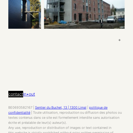
+
contact
in•out
BE0693582167 |
Sentier du Buchet, 13 | 1300 Limal
|
politique de
confidentialité
| Toute utilisation, reproduction ou diffusion des photos ou
textes contenus dans ce site est formellement interdite sans autorisation
écrite et préalable de leur(s) auteur(s).
Any use, reproduction or distribution of images or text contained in
this website is strictly prohibited without prior written permission of