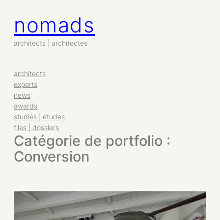
nomads
Aller
au
contenu
architects | architectes
architects
experts
news
awards
studies | études
files | dossiers
Catégorie de portfolio :
Conversion