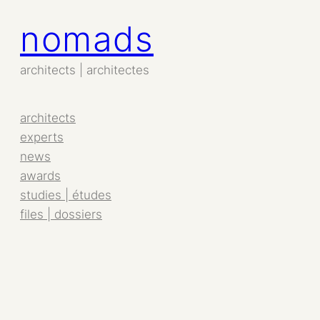
nomads
Aller
au
contenu
architects | architectes
architects
experts
news
awards
studies | études
files | dossiers