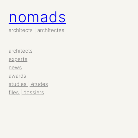
nomads
Aller
au
contenu
architects | architectes
architects
experts
news
awards
studies | études
files | dossiers