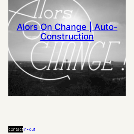
Alors On Change | Auto-
Construction
contact
in•out