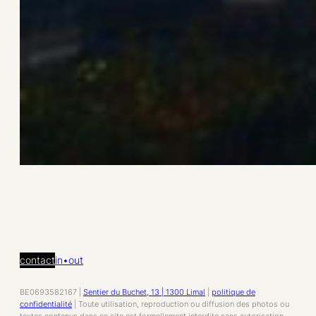
contact
in•out
BE0693582167 |
Sentier du Buchet, 13 | 1300 Limal
|
politique de
confidentialité
| Toute utilisation, reproduction ou diffusion des photos ou
textes contenus dans ce site est formellement interdite sans autorisation