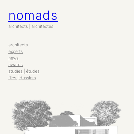
nomads
Aller
au
contenu
architects | architectes
architects
experts
news
awards
studies | études
files | dossiers