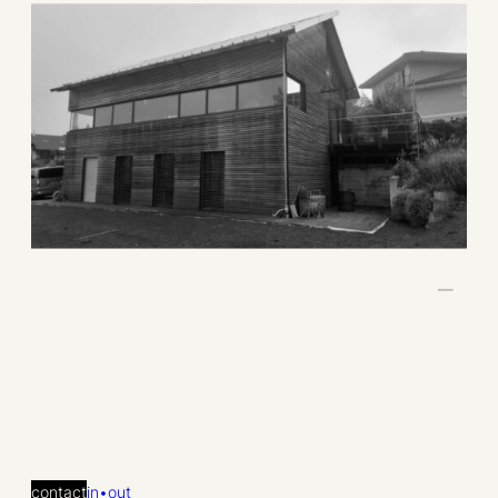
—
contact
in•out